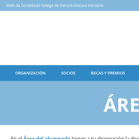
Web da Sociedade Galega de Xerontoloxía e Xeriatría
ORGANIZACIÓN
SOCIOS
BECAS Y PREMIOS
ÁR
En el
Área del alumnado
tienes a tu disposición la do