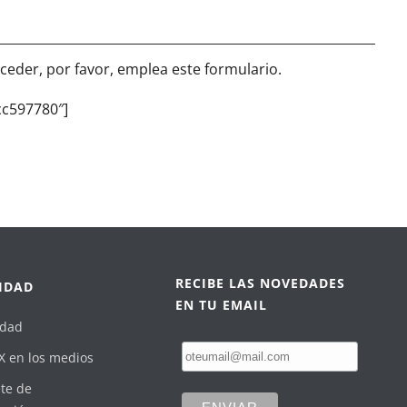
ceder, por favor, emplea este formulario.
cc597780″]
RECIBE LAS NOVEDADES
IDAD
EN TU EMAIL
idad
X en los medios
te de