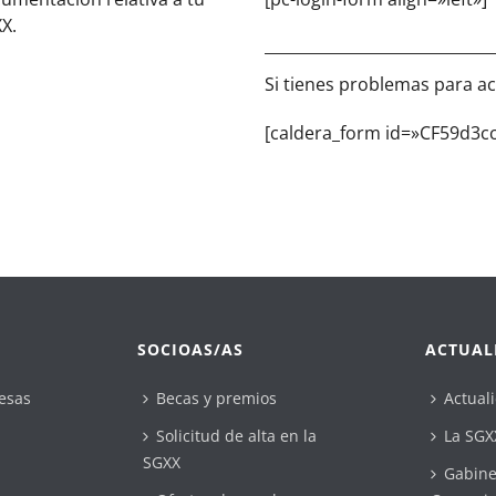
X.
Si tienes problemas para ac
[caldera_form id=»CF59d3c
SOCIOAS/AS
ACTUAL
esas
Becas y premios
Actual
Solicitud de alta en la
La SGX
SGXX
Gabine