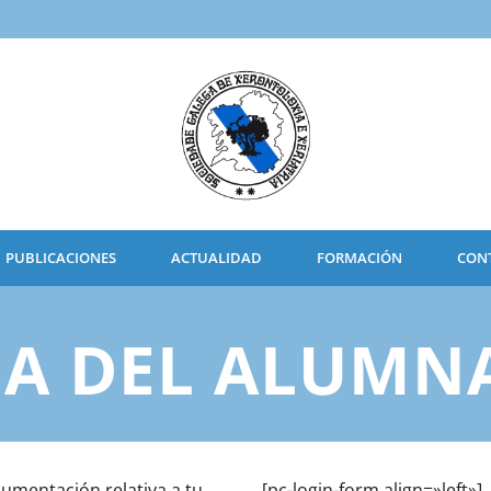
PUBLICACIONES
ACTUALIDAD
FORMACIÓN
CON
EA DEL ALUMN
cumentación relativa a tu
[pc-login-form align=»left»]