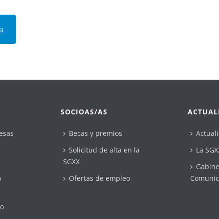
a
SOCIOAS/AS
ACTUAL
esas
Becas y premios
Actual
Solicitud de alta en la
La SGX
SGXX
Gabine
o
Ofertas de empleo
Comunic
do