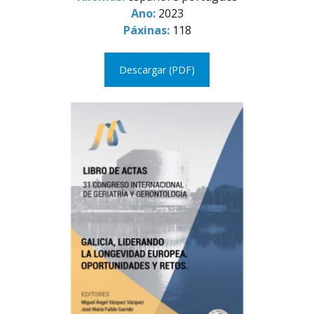
Ano:
2023
Páxinas:
118
Descargar (PDF)