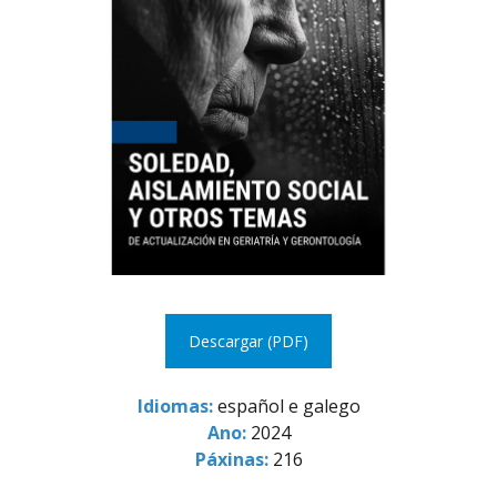
Descargar (PDF)
Idiomas:
español e galego
Ano:
2024
Páxinas:
216