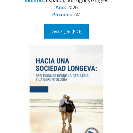
Idiomas:
español, portugués e inglés
Ano:
2026
Páxinas:
241
Descargar (PDF)