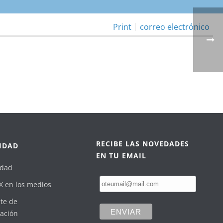
Print
correo electrónico
RECIBE LAS NOVEDADES
IDAD
EN TU EMAIL
idad
X en los medios
te de
ación