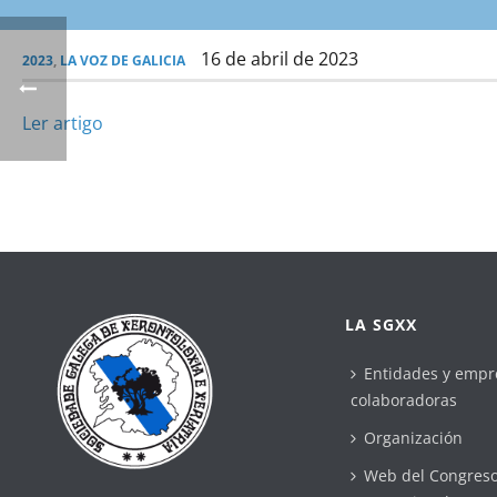
16 de abril de 2023
2023
,
LA VOZ DE GALICIA
Ler artigo
LA SGXX
Entidades y empr
colaboradoras
Organización
Web del Congres