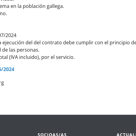
rema en la población gallega.
uno.
07/2024
a ejecución del del contrato debe cumplir con el principio d
d de las personas.
 (IVA incluido), por el servicio.
6/2024
rg
SOCIOAS/AS
ACTUAL