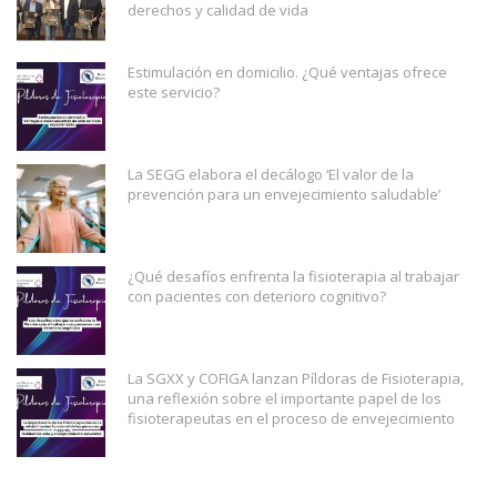
derechos y calidad de vida
Estimulación en domicilio. ¿Qué ventajas ofrece
este servicio?
La SEGG elabora el decálogo ‘El valor de la
prevención para un envejecimiento saludable’
¿Qué desafíos enfrenta la fisioterapia al trabajar
con pacientes con deterioro cognitivo?
La SGXX y COFIGA lanzan Píldoras de Fisioterapia,
una reflexión sobre el importante papel de los
fisioterapeutas en el proceso de envejecimiento