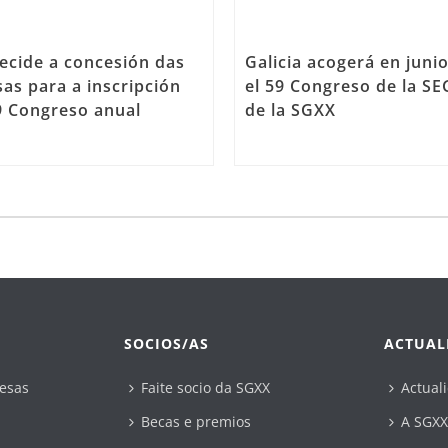
ecide a concesión das
Galicia acogerá en juni
as para a inscripción
el 59 Congreso de la SE
9 Congreso anual
de la SGXX
SOCIOS/AS
ACTUAL
esas
Faite socio da SGXX
Actual
Becas e premios
A SGXX