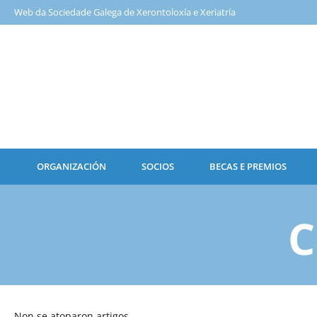
Web da Sociedade Galega de Xerontoloxía e Xeriatría
ORGANIZACIÓN
SOCIOS
BECAS E PREMIOS
C
Non se atoparon artigos.