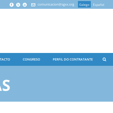
comunicacion@sgxx.org
Galego
Español
TACTO
CONGRESO
PERFIL DO CONTRATANTE
AS