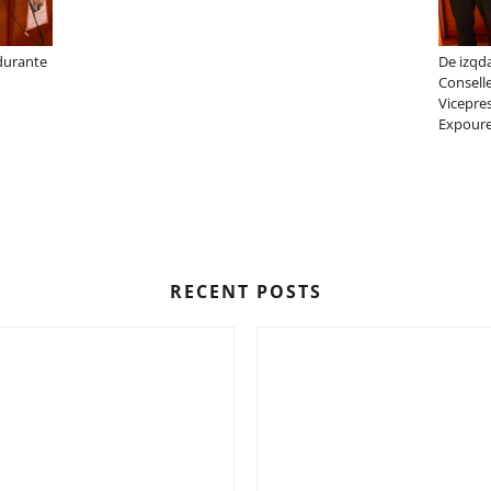
 durante
De izqda
Consell
Vicepre
Expour
RECENT POSTS