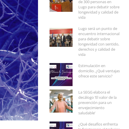
de 300 personas en
Lugo para debatir sobre
longevidad y calidad de
vida
Lugo será un punto de
encuentro internacional
para debatir sobre
longevidad con sentido,
derechos y calidad de
vida
Estimulación en
domicilio. ¿Qué ventajas
ofrece este servicio?
La SEGG elabora el
decálogo ‘El valor de la
prevención para un
envejecimiento
saludable’
¿Qué desafíos enfrenta