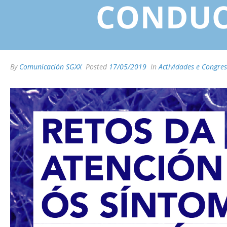
CONDUC
By
Comunicación SGXX
Posted
17/05/2019
In
Actividades e Congre