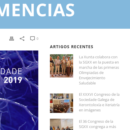
MENCIAS
0
ARTIGOS RECENTES
La Xunta colabora con
la SGXX en la puesta en
marcha de las primeras
Olimpiadas de
Envejecimiento
Saludable
El XXXVI Congreso de la
Sociedade Galega de
Xerontoloxía e Xeriatría
en imágenes
El 36 Congreso de la
SGXX congrega a más