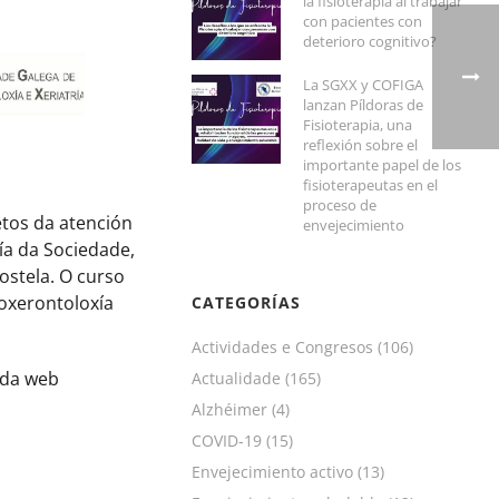
la fisioterapia al trabajar
con pacientes con
deterioro cognitivo?
La SGXX y COFIGA
lanzan Píldoras de
Fisioterapia, una
reflexión sobre el
importante papel de los
fisioterapeutas en el
proceso de
etos da atención
envejecimiento
ía da Sociedade,
ostela. O curso
oxerontoloxía
CATEGORÍAS
Actividades e Congresos
(106)
s da web
Actualidade
(165)
Alzhéimer
(4)
COVID-19
(15)
Envejecimiento activo
(13)