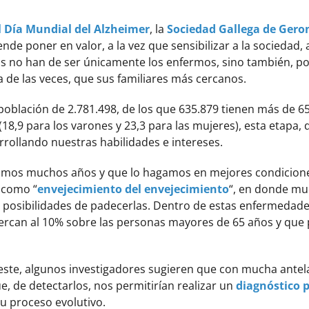
l Día Mundial del Alzheimer
, la
Sociedad Gallega de Geron
 poner en valor, a la vez que sensibilizar a la sociedad,
as no han de ser únicamente los enfermos, sino también, po
 de las veces, que sus familiares más cercanos.
a población de 2.781.498, de los que 635.879 tienen más de 
18,9 para los varones y 23,3 para las mujeres), esta etapa, 
arrollando nuestras habilidades e intereses.
vivamos muchos años y que lo hagamos en mejores condicio
 como “
envejecimiento del envejecimiento
“, en donde mu
posibilidades de padecerlas. Dentro de estas enfermedades
cercan al 10% sobre las personas mayores de 65 años y que 
este, algunos investigadores sugieren que con mucha antelac
 de detectarlos, nos permitirían realizar un
diagnóstico p
su proceso evolutivo.