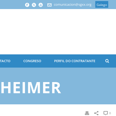
comunicacion@sgxx.org
Galego
TACTO
CONGRESO
PERFIL DO CONTRATANTE
ZHEIMER
0