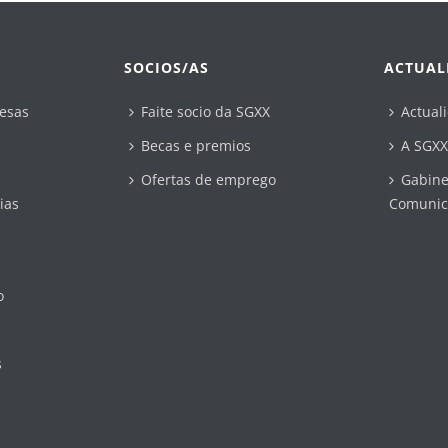
SOCIOS/AS
ACTUAL
esas
Faite socio da SGXX
Actual
Becas e premios
A SGXX
Ofertas de emprego
Gabine
ias
Comunic
o
s