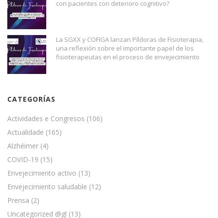
con pacientes con deterioro cognitivo?
La SGXX y COFIGA lanzan Píldoras de Fisioterapia,
una reflexión sobre el importante papel de los
fisioterapeutas en el proceso de envejecimiento
CATEGORÍAS
Actividades e Congresos
(106)
Actualidade
(165)
Alzhéimer
(4)
COVID-19
(15)
Envejecimiento activo
(13)
Envejecimiento saludable
(12)
Prensa
(2)
Uncategorized @gl
(13)