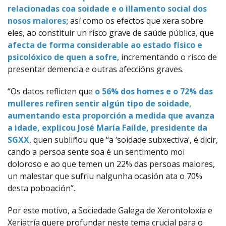
relacionadas coa soidade e o illamento social dos
nosos maiores;
así como os efectos que xera sobre
eles, ao constituír un risco grave de saúde pública, que
afecta de forma considerable ao estado físico e
psicolóxico de quen a sofre
, incrementando o risco de
presentar demencia e outras afeccións graves.
“Os datos reflicten que
o 56% dos homes e o 72% das
mulleres refiren sentir algún tipo de soidade,
aumentando esta proporción a medida que avanza
a idade, explicou José María Faílde, presidente da
SGXX
, quen subliñou que “a ‘soidade subxectiva’, é dicir,
cando a persoa sente soa é un sentimento moi
doloroso e ao que temen un 22% das persoas maiores,
un malestar que sufriu nalgunha ocasión ata o 70%
desta poboación”.
Por este motivo, a Sociedade Galega de Xerontoloxía e
Xeriatría quere profundar neste tema crucial para o