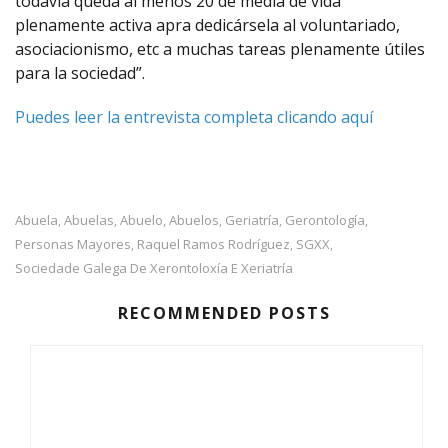
todavía queda al menos 20 de media de vida
plenamente activa apra dedicársela al voluntariado,
asociacionismo, etc a muchas tareas plenamente útiles
para la sociedad”.
Puedes leer la entrevista completa clicando aquí
Abuela
Abuelas
Abuelo
Abuelos
Geriatría
Gerontología
,
,
,
,
,
,
Personas Mayores
Raquel Ramos Rodríguez
SGXX
,
,
,
Sociedade Galega De Xerontoloxía E Xeriatría
RECOMMENDED POSTS