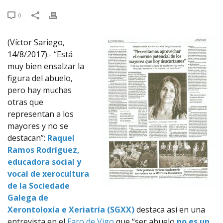
0
(Víctor Sariego,
14/8/2017).- “Está
muy bien ensalzar la
figura del abuelo,
pero hay muchas
otras que
representan a los
mayores y no se
destacan”:
Raquel
Ramos Rodríguez,
educadora social y
vocal de xerocultura
de la Sociedade
Galega de
Xerontoloxía e Xeriatría (SGXX)
destaca así en una
entrevista en el
Faro de Vigo
que “ser abuelo
no es un