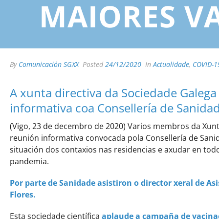
MAIORES V
By
Comunicación SGXX
Posted
24/12/2020
In
Actualidade
,
COVID-1
A xunta directiva da Sociedade Galega
informativa coa Consellería de Sanida
(Vigo, 23 de decembro de 2020) Varios membros da Xunta 
reunión informativa convocada pola Consellería de San
situación dos contaxios nas residencias e axudar en tod
pandemia.
Por parte de Sanidade asistiron o director xeral de Asi
Flores.
Esta sociedade científica
aplaude a campaña de vacinaci