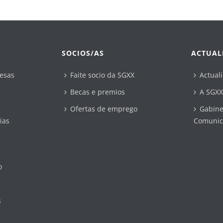
SOCIOS/AS
ACTUAL
esas
Faite socio da SGXX
Actual
Becas e premios
A SGXX
Ofertas de emprego
Gabine
ias
Comunic
o
s