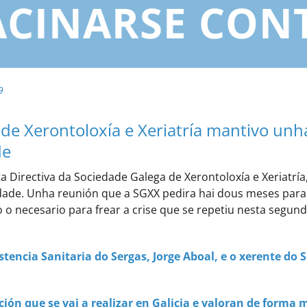
ACINARSE CONT
9
 de Xerontoloxía e Xeriatría mantivo unh
de
Directiva da Sociedade Galega de Xerontoloxía e Xeriatría,
idade. Unha reunión que a SGXX pedira hai dous meses par
o o necesario para frear a crise que se repetiu nesta segun
stencia Sanitaria do Sergas, Jorge Aboal, e o xerente do S
ón que se vai a realizar en Galicia e valoran de forma m