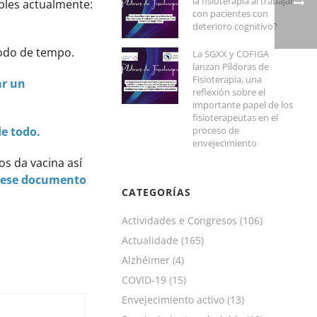
la fisioterapia al trabajar
bles actualmente:
con pacientes con
deterioro cognitivo?
íodo de tempo.
La SGXX y COFIGA
lanzan Píldoras de
Fisioterapia, una
ar un
reflexión sobre el
importante papel de los
fisioterapeutas en el
de todo.
proceso de
envejecimiento
s da vacina así
dese documento
CATEGORÍAS
Actividades e Congresos
(106)
Actualidade
(165)
Alzhéimer
(4)
COVID-19
(15)
Envejecimiento activo
(13)