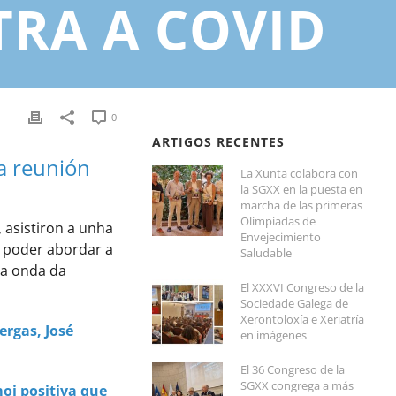
RA A COVID
0
ARTIGOS RECENTES
a reunión
La Xunta colabora con
la SGXX en la puesta en
marcha de las primeras
Olimpiadas de
 asistiron a unha
Envejecimiento
a poder abordar a
Saludable
da onda da
El XXXVI Congreso de la
Sociedade Galega de
Xerontoloxía e Xeriatría
ergas, José
en imágenes
El 36 Congreso de la
SGXX congrega a más
oi positiva que