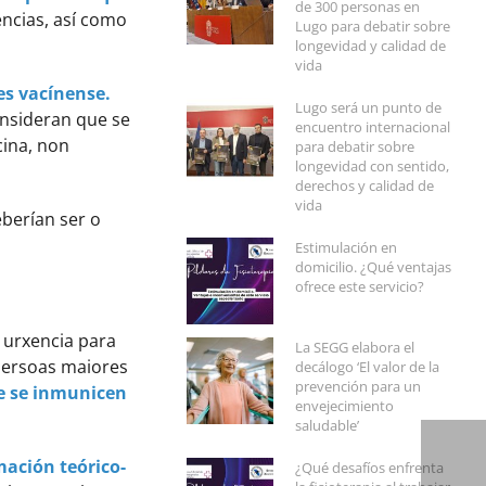
de 300 personas en
encias, así como
Lugo para debatir sobre
longevidad y calidad de
vida
es vacínense.
Lugo será un punto de
onsideran que se
encuentro internacional
cina, non
para debatir sobre
longevidad con sentido,
derechos y calidad de
vida
eberían ser o
Estimulación en
domicilio. ¿Qué ventajas
ofrece este servicio?
 urxencia para
La SEGG elabora el
ersoas maiores
decálogo ‘El valor de la
prevención para un
e se inmunicen
envejecimiento
saludable’
mación teórico-
¿Qué desafíos enfrenta